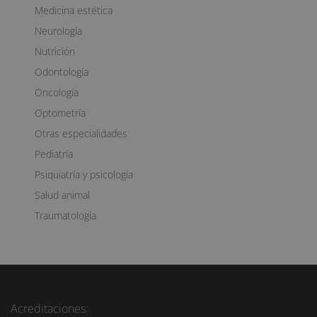
Medicina estética
Neurología
Nutrición
Odontología
Oncología
Optometría
Otras especialidades
Pediatría
Psiquiatría y psicología
Salud animal
Traumatología
Acreditaciones: