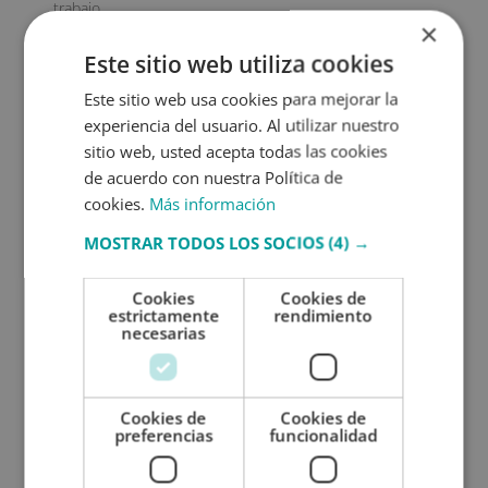
trabajo.
×
Con formación adecuada, este rol contribuye
Este sitio web utiliza cookies
directamente a la eficiencia del consultorio y al
cumplimiento de los protocolos de bioseguridad, cada
Este sitio web usa cookies para mejorar la
vez más relevantes en la práctica odontológica
experiencia del usuario. Al utilizar nuestro
moderna.
sitio web, usted acepta todas las cookies
de acuerdo con nuestra Política de
La capacitación como base del trabajo clínico
cookies.
Más información
Dominar las
técnicas odontológicas
no solo implica
conocer los instrumentos, sino también comprender
MOSTRAR TODOS LOS SOCIOS
(4) →
los procesos, la atención al/la paciente y el manejo del
entorno clínico. Por ello, la formación continua resulta
Cookies
Cookies de
esencial para quienes desean desarrollarse en el
estrictamente
rendimiento
ámbito dental.
necesarias
Una opción de formación es nuestra
Maestría
Internacional en Auxiliar de Odontología
, que
permite adquirir conocimientos especializados. Estudiar
Cookies de
Cookies de
en modalidad online ofrece ventajas como flexibilidad
preferencias
funcionalidad
de horarios, acceso desde cualquier lugar y la
posibilidad de avanzar al propio ritmo, lo que resulta