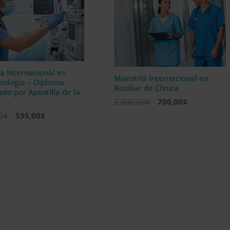
a Internacional en
Maestría Internacional en
iología – Diploma
Auxiliar de Clínica
ado por Apostilla de la
El
El
2.800,00
$
700,00
$
precio
precio
El
El
0
$
595,00
$
original
actual
precio
precio
era:
es:
original
actual
2.800,00$.
700,00$.
era:
es:
2.380,00$.
595,00$.