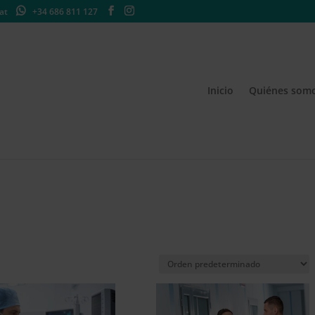
at
+34 686 811 127
Inicio
Quiénes som