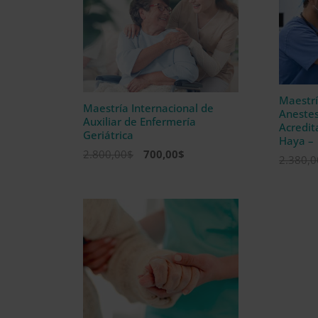
Maestrí
Maestría Internacional de
Anestes
Auxiliar de Enfermería
Acredit
Geriátrica
Haya –
El
El
2.800,00
$
700,00
$
2.380,0
precio
precio
original
actual
era:
es:
2.800,00$.
700,00$.