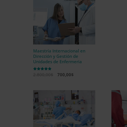
2.976,00$.
744,00$.
Maestría Internacional en
Dirección y Gestión de
Unidades de Enfermeria
El
El
2.800,00
$
700,00
$
Valorado
con
precio
precio
5.00
de 5
original
actual
era:
es:
2.800,00$.
700,00$.