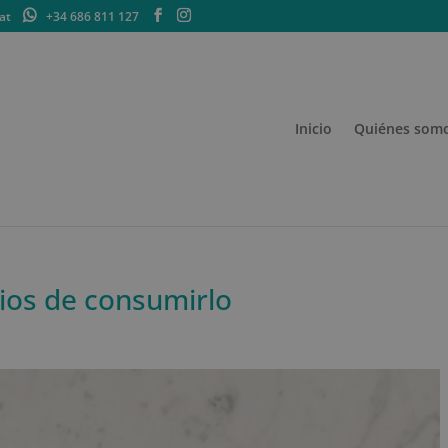
at
+34 686 811 127
Inicio
Quiénes som
cios de consumirlo