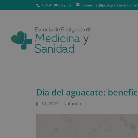
+34 91 005 92 36
comercial@postgradomedicina.l
Día del aguacate: benefi
Jul 31, 2023
|
Nutrición