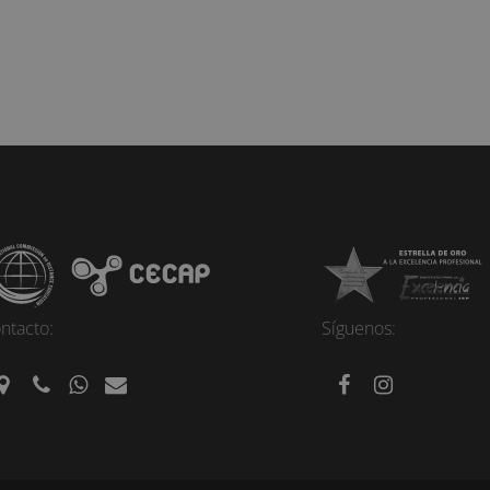
ntacto:
Síguenos: