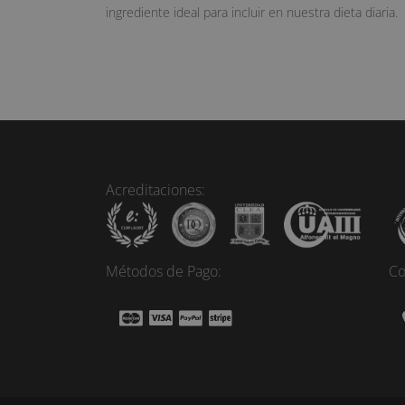
ingrediente ideal para incluir en nuestra dieta diaria.
Acreditaciones:
Métodos de Pago:
Co