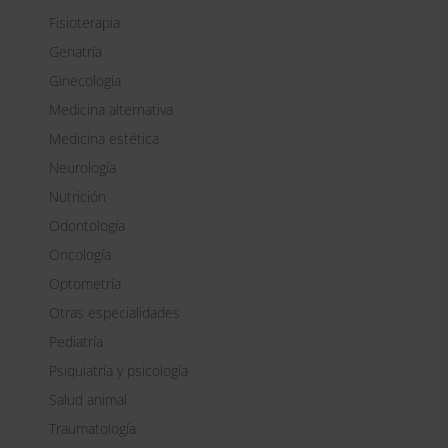
t
Fisioterapia
i
v
Geriatría
e
Ginecología
:
Medicina alternativa
Medicina estética
Neurología
Nutrición
Odontología
Oncología
Optometría
Otras especialidades
Pediatría
Psiquiatría y psicología
Salud animal
Traumatología