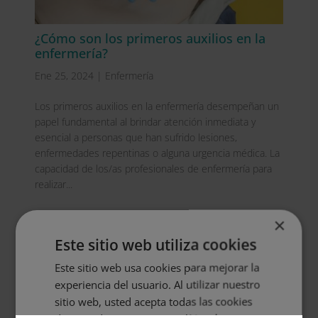
¿Cómo son los primeros auxilios en la
enfermería?
Ene 25, 2024
|
Enfermería
Los primeros auxilios en la enfermería desempeñan un
papel fundamental al brindar atención inmediata y
esencial a personas que han sufrido lesiones,
enfermedades repentinas o alguna urgencia médica. La
capacidad de los/as profesionales de enfermería para
realizar...
×
SOLICITA MÁS INFORMACIÓN
Este sitio web utiliza cookies
Este sitio web usa cookies para mejorar la
Nombre (*)
experiencia del usuario. Al utilizar nuestro
sitio web, usted acepta todas las cookies
Apellidos (*)