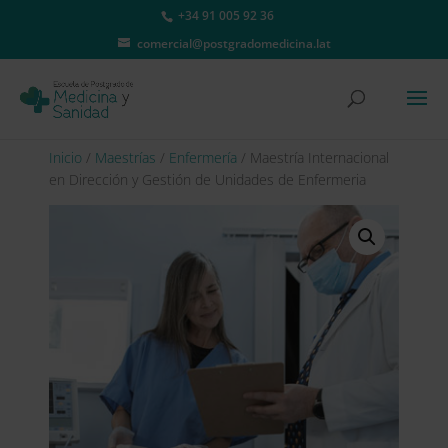
+34 91 005 92 36
comercial@postgradomedicina.lat
Inicio
/
Maestrías
/
Enfermería
/ Maestría Internacional
en Dirección y Gestión de Unidades de Enfermeria