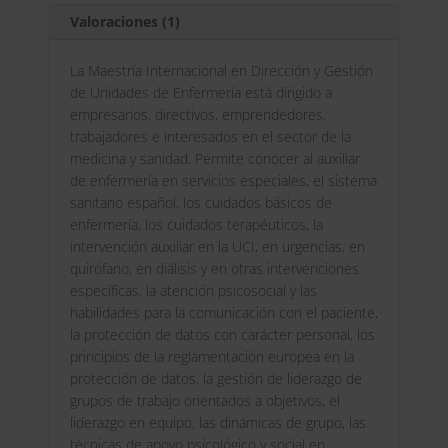
Enfermeria
v
Valoraciones (1)
cantidad
e
:
La Maestría Internacional en Dirección y Gestión
de Unidades de Enfermería está dirigido a
empresarios, directivos, emprendedores,
trabajadores e interesados en el sector de la
medicina y sanidad. Permite conocer al auxiliar
de enfermería en servicios especiales, el sistema
sanitario español, los cuidados básicos de
enfermería, los cuidados terapéuticos, la
intervención auxiliar en la UCI, en urgencias, en
quirófano, en diálisis y en otras intervenciones
específicas, la atención psicosocial y las
habilidades para la comunicación con el paciente,
la protección de datos con carácter personal, los
principios de la reglamentación europea en la
protección de datos, la gestión de liderazgo de
grupos de trabajo orientados a objetivos, el
liderazgo en equipo, las dinámicas de grupo, las
técnicas de apoyo psicológico y social en