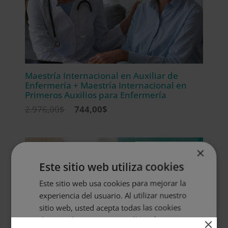
Maestría Internacional en Auxiliar de
Enfermería + Maestría Internacional en
Primeros Auxilios para Enfermería
El
El
2.976,00
$
744,00
$
precio
precio
original
actual
era:
es:
×
2.976,00$.
744,00$.
Este sitio web utiliza cookies
Este sitio web usa cookies para mejorar la
experiencia del usuario. Al utilizar nuestro
sitio web, usted acepta todas las cookies
×
de acuerdo con nuestra Política de