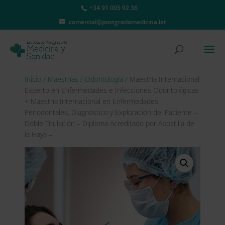
+34 91 005 92 36
comercial@postgradomedicina.lat
Inicio
/
Maestrías
/
Odontología
/ Maestría Internacional
Experto en Enfermedades e Infecciones Odontológicas
+ Maestría Internacional en Enfermedades
Periodontales, Diagnóstico y Exploración del Paciente –
Doble Titulación – Diploma Acreditado por Apostilla de
la Haya –