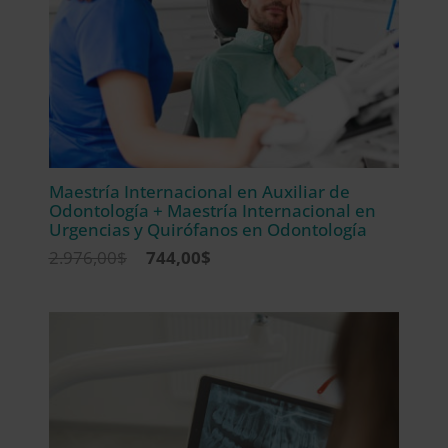
Maestría Internacional en Auxiliar de
Odontología + Maestría Internacional en
Urgencias y Quirófanos en Odontología
El
El
2.976,00
$
744,00
$
precio
precio
original
actual
era:
es:
2.976,00$.
744,00$.