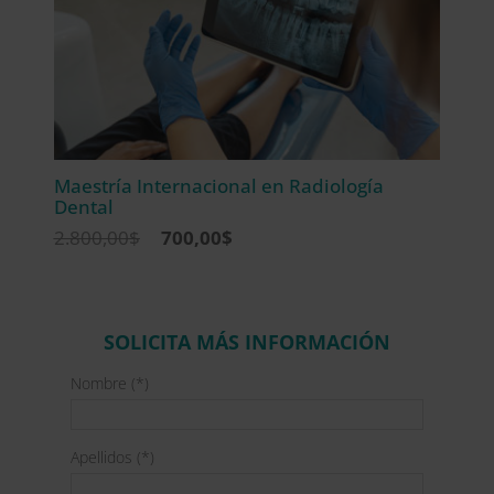
Maestría Internacional en Radiología
Dental
El
El
2.800,00
$
700,00
$
precio
precio
original
actual
era:
es:
2.800,00$.
700,00$.
SOLICITA MÁS INFORMACIÓN
Nombre (*)
Apellidos (*)