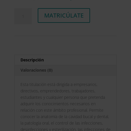
precio
precio
original
actual
Maestría
A
era:
es:
MATRICÚLATE
Internacional
l
2.976,00$.
744,00$.
Experto
t
en
e
Enfermedades
r
e
n
Infecciones
a
Odontológicas
t
Descripción
+
i
Maestría
v
Valoraciones (0)
Internacional
e
en
:
Esta titulación está dirigida a empresarios,
Enfermedades
directivos, emprendedores, trabajadores,
Periodontales,
estudiantes y cualquier persona que pretenda
Diagnóstico
adquirir los conocimientos necesarios en
y
relación con este ámbito profesional. Permite
Exploración
conocer la anatomía de la cavidad bucal y dental,
del
la patología oral, el control de las infecciones,
Paciente
desinfecciones y esterilización, las infecciones de