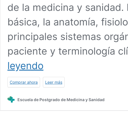
de la medicina y sanidad. 
básica, la anatomía, fisiol
principales sistemas orgá
paciente y terminología cl
Maestría
leyendo
Internacional
en
Psicología
Comprar ahora
Leer más
Holística
+
Maestría
Escuela de Postgrado de Medicina y Sanidad
Internacional
en
Coaching
Personal