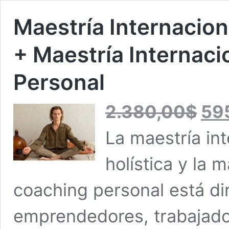
Maestría Internaciona
+ Maestría Internaci
Personal
El
2.380,00
$
59
precio
original
La maestría int
era:
2.380,0
holística y la 
coaching personal está dir
emprendedores, trabajador