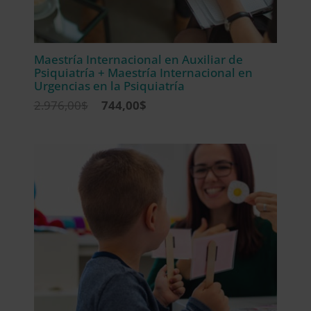
Maestría Internacional en Auxiliar de
Psiquiatría + Maestría Internacional en
Urgencias en la Psiquiatría
El
El
2.976,00
$
744,00
$
precio
precio
original
actual
era:
es:
2.976,00$.
744,00$.