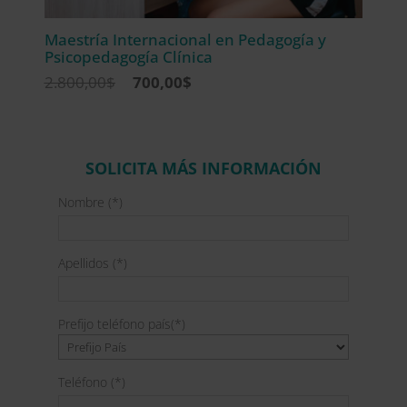
Maestría Internacional en Pedagogía y
Psicopedagogía Clínica
El
El
2.800,00
$
700,00
$
precio
precio
original
actual
era:
es:
2.800,00$.
700,00$.
SOLICITA MÁS INFORMACIÓN
Nombre (*)
Apellidos (*)
Prefijo teléfono país(*)
Teléfono (*)