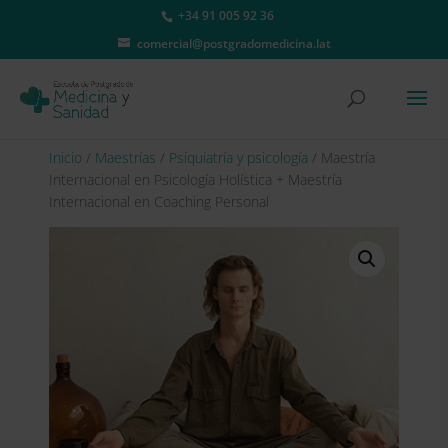
+34 91 005 92 36
comercial@postgradomedicina.lat
Inicio
/
Maestrías
/
Psiquiatría y psicología
/ Maestría
Internacional en Psicología Holística + Maestría
Internacional en Coaching Personal