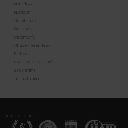
Neurología
Nutrición
Odontología
Oncología
Optometría
Otras especialidades
Pediatría
Psiquiatría y psicología
Salud animal
Traumatología
Acreditaciones: