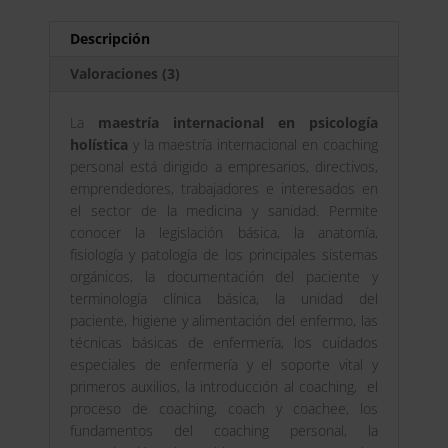
Maestría
a
Internacional
t
Descripción
en
i
Coaching
v
Valoraciones (3)
Personal
e
cantidad
:
La
maestría internacional en psicología
holística
y la maestría internacional en coaching
personal está dirigido a empresarios, directivos,
emprendedores, trabajadores e interesados en
el sector de la medicina y sanidad. Permite
conocer la legislación básica, la anatomía,
fisiología y patología de los principales sistemas
orgánicos, la documentación del paciente y
terminología clínica básica, la unidad del
paciente, higiene y alimentación del enfermo, las
técnicas básicas de enfermería, los cuidados
especiales de enfermería y el soporte vital y
primeros auxilios, la introducción al coaching, el
proceso de coaching, coach y coachee, los
fundamentos del coaching personal, la