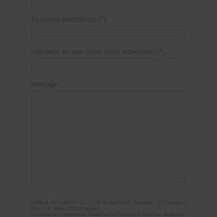
Tu correo electrónico (*)
Indícanos en qué curso estás interesado (*)
Mensaje
ESNECA FIC GROUP, S.L. , CIF: B-25825357, Domicilio: C/ Comtessa
Elvira 13 - Altillo, 25008 Lleida.
Finalidad del Tratamiento: Tratamos la información que nos facilita con