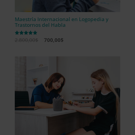
Maestría Internacional en Logopedia y
Trastornos del Habla
El
El
2.800,00
$
700,00
$
Valorado
con
precio
precio
5.00
de 5
original
actual
era:
es:
2.800,00$.
700,00$.