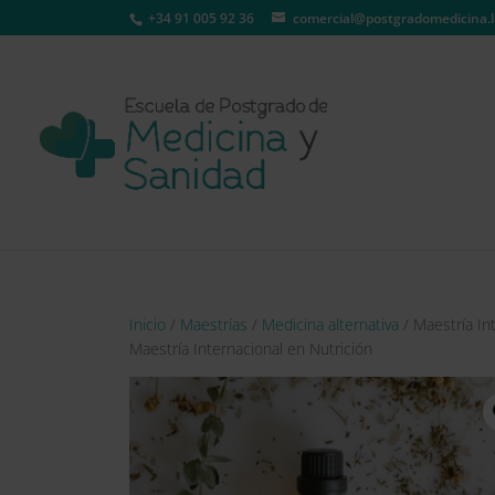
+34 91 005 92 36
comercial@postgradomedicina.l
Inicio
/
Maestrías
/
Medicina alternativa
/ Maestría In
Maestría Internacional en Nutrición