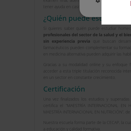
examen final, además de ejercicios complem
MOSTRAR DE
tener ayuda en caso de necesitarlo y un seguim
¿Quién puede estudiar hom
Si quieres saber quién puede estudiar homeopat
profesionales del sector de la salud y el bi
sin experiencia previa
que buscan desarrol
farmacéuticos pueden complementar su formaci
en medicina alternativa pueden adquirir las habi
Gracias a su modalidad online y su enfoque fl
acceder a esta triple titulación reconocida int
en un sector en constante crecimiento.
Certificación
Una vez finalizados los estudios y superadas
certifica el “MAESTRÍA INTERNACIONAL E
MAESTRÍA INTERNACIONAL EN NUTRICIÓN”, d
Nuestra escuela forma parte de la CECAP, la cua
a educación y calidad formativa.