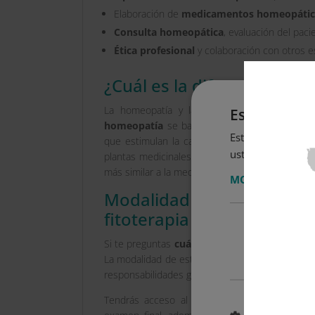
Elaboración de
medicamentos homeopátic
Consulta homeopática
, evaluación del paci
Ética profesional
y colaboración con otros es
¿Cuál es la diferencia ent
La homeopatía y la fitoterapia son terapias
Este sitio w
homeopatía
se basa en el principio de «lo si
Este sitio web usa
que estimulan la capacidad de autocuración de
usted acepta toda
plantas medicinales con principios activos que
más similar a la medicina convencional.
MOSTRAR TODO
Modalidad de estudio 
fitoterapia y nutrición
Cookies
estrictame
necesaria
Si te preguntas
cuánto dura la especialidad
La modalidad de estudio es
100% online
, con
responsabilidades gracias a su metodología flexi
Tendrás acceso al
Campus Virtual
, donde e