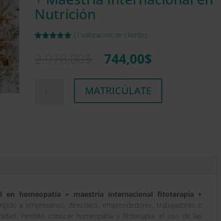
Nutrición
(
1
valoración de cliente)
Valorado
1
con
5.00
de
El
El
2.976,00
$
744,00
$
5 en base
precio
precio
a
valoración
de un
original
actual
cliente
Maestría
A
era:
es:
MATRICÚLATE
Internacional
l
2.976,00$.
744,00$.
en
t
Homeopatía
e
+
r
Maestría
n
Internacional
a
en
t
Fitoterapia
i
+
v
Maestría
e
al en homeopatía + maestría internacional fitoterapia +
Internacional
:
rigido a empresarios, directivos, emprendedores, trabajadores e
en
nidad. Permite conocer homeopatía y fitoterapia, el uso de las