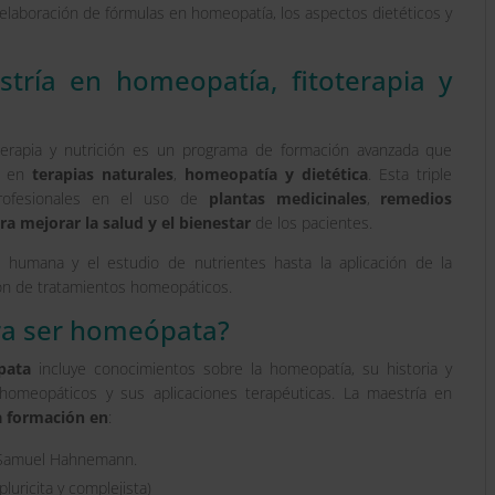
Nutrición
a elaboración de fórmulas en homeopatía, los aspectos dietéticos y
cantidad
tría en homeopatía, fitoterapia y
oterapia y nutrición es un programa de formación avanzada que
os en
terapias naturales
,
homeopatía y dietética
. Esta triple
 profesionales en el uso de
plantas medicinales
,
remedios
a mejorar la salud y el bienestar
de los pacientes.
 humana y el estudio de nutrientes hasta la aplicación de la
ción de tratamientos homeopáticos.
ra ser homeópata?
pata
incluye conocimientos sobre la homeopatía, su historia y
omeopáticos y sus aplicaciones terapéuticas. La maestría en
 formación en
:
 Samuel Hahnemann.
pluricita y complejista)