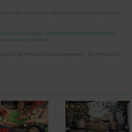
iante la que se reconoce y garantiza la autenticidad y validez del
.
acional en Homeopatía + Maestría Internacional en Fitoterapia +
 Internacional en Nutrición
dquisición de formación teórica complementaria. Esta formación no