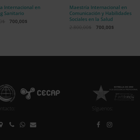
a Internacional en
Maestría Internacional en
g Sanitario
Comunicación y Habilidades
Sociales en la Salud
El
El
0
$
700,00
$
El
El
2.800,00
$
700,00
$
precio
precio
precio
precio
original
actual
original
actual
era:
es:
era:
es:
2.800,00$.
700,00$.
2.800,00$.
700,00$.
ntacto:
Síguenos: