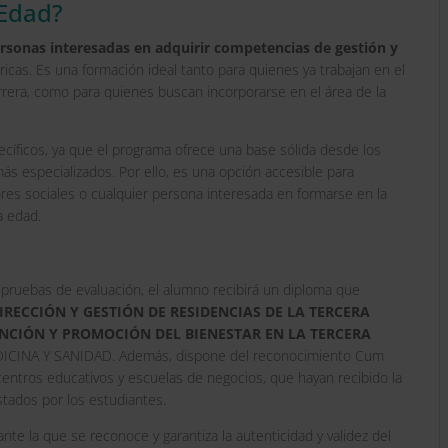
 Edad?
rsonas interesadas en adquirir competencias de gestión y
ricas. Es una formación ideal tanto para quienes ya trabajan en el
rrera, como para quienes buscan incorporarse en el área de la
cíficos, ya que el programa ofrece una base sólida desde los
s especializados. Por ello, es una opción accesible para
ores sociales o cualquier persona interesada en formarse en la
a edad.
s pruebas de evaluación, el alumno recibirá un diploma que
RECCIÓN Y GESTIÓN DE RESIDENCIAS DE LA TERCERA
NCIÓN Y PROMOCIÓN DEL BIENESTAR EN LA TERCERA
ICINA Y SANIDAD. Además, dispone del reconocimiento Cum
 centros educativos y escuelas de negocios, que hayan recibido la
stados por los estudiantes.
ante la que se reconoce y garantiza la autenticidad y validez del