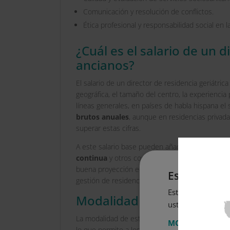
Comunicación y resolución de conflictos.
Ética profesional y responsabilidad social en l
¿Cuál es el salario de un 
ancianos?
El salario de un director de residencia geriátri
geográfica, el tamaño del centro, la experiencia 
líneas generales, en países de habla hispana el
brutos anuales
, aunque en residencias privad
superar estas cifras.
A este salario base pueden añadirse
beneficio
continua
y otros complementos vinculados al re
buena proyección económica, especialmente par
Este sitio w
gestión de residencias de la tercera edad.
Este sitio web usa
Modalidad de estudio de l
usted acepta toda
La modalidad de estudio de la maestría en direc
MOSTRAR TODO
lo que permite a los estudiantes acceder al
Cam