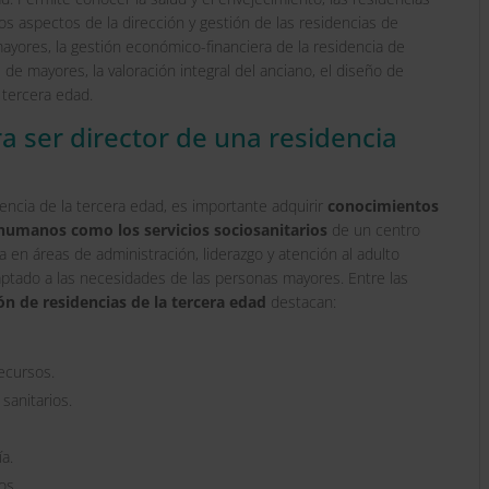
Maestría
los aspectos de la dirección y gestión de las residencias de
Internacional
mayores, la gestión económico-financiera de la residencia de
en
 de mayores, la valoración integral del anciano, el diseño de
Atención
 tercera edad.
y
a ser director de una residencia
Promoción
del
Bienestar
cia de la tercera edad, es importante adquirir
conocimientos
en
humanos como los servicios sociosanitarios
de un centro
la
 en áreas de administración, liderazgo y atención al adulto
Tercera
aptado a las necesidades de las personas mayores. Entre las
Edad
ón de residencias de la tercera edad
destacan:
cantidad
recursos.
 sanitarios.
a.
os.