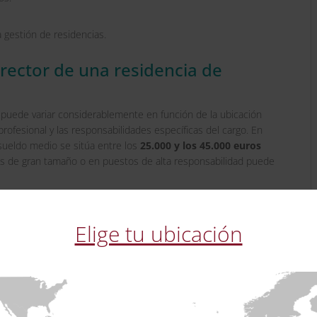
a gestión de residencias.
director de una residencia de
ca puede variar considerablemente en función de la ubicación
profesional y las responsabilidades específicas del cargo. En
 sueldo medio se sitúa entre los
25.000 y los 45.000 euros
as de gran tamaño o en puestos de alta responsabilidad puede
s adicionales
, como
incentivos por objetivos
,
formación
ndimiento del centro. Por ello, se trata de una profesión con
Elige tu ubicación
a quienes cuentan con formación especializada en dirección y
eb utiliza cookies
 cookies para mejorar la experiencia del usuario. Al utilizar nuest
a maestría
s las cookies de acuerdo con nuestra Política de cookies.
Más inf
ción y gestión de residencias de la tercera edad es
100% online
,
S LOS SOCIOS
(4) →
pus Virtual
desde cualquier lugar y en cualquier momento. Esta