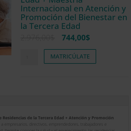
Internacional en Atención y
Promoción del Bienestar en
la Tercera Edad
El
El
2.976,00
$
744,00
$
precio
precio
original
actual
Maestría
A
era:
es:
MATRICÚLATE
Internacional
l
2.976,00$.
744,00$.
en
t
Dirección
e
y
r
Gestión
n
de
a
Residencias
t
de
i
la
v
Tercera
e
e Residencias de la Tercera Edad + Atención y Promoción
Edad
:
o a empresarios, directivos, emprendedores, trabajadores e
+
d. Permite conocer la salud y el envejecimiento, las residencias