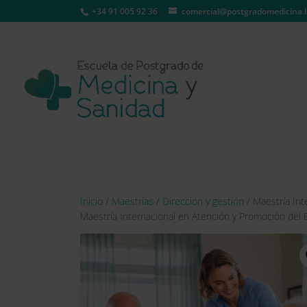
+34 91 005 92 36
comercial@postgradomedicina.l
Inicio
/
Maestrías
/
Dirección y gestión
/ Maestría Int
Maestría Internacional en Atención y Promoción del 