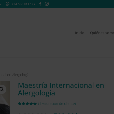
at
+34 686 811 127
Inicio
Quiénes som
onal en Alergología
Maestría Internacional en
Alergología
(
1
valoración de cliente)
Valorado
1
con
5.00
de