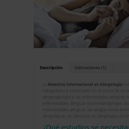
Descripción
Valoraciones (1)
La
Maestría Internacional en Alergología
est
trabajadores e interesados en el sector de la me
alergología básica, las enfermedades alérgicas c
enfermedades alérgicas otorrinolaringólogas, las
enfermedades alérgicas, las alergias medicamento
alergológicas, los fármacos en alergología y la i
¿Qué estudios se necesita