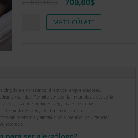
El
El
2.800,00
$
700,00
$
5 en base
precio
precio
a
valoración
de un
original
actual
cliente
Maestría
A
era:
es:
MATRICÚLATE
Internacional
l
2.800,00$.
700,00$.
en
t
Alergología
e
cantidad
r
n
a
t
i
v
e
á dirigido a empresarios, directivos, emprendedores,
:
dicina y sanidad. Permite conocer la inmunología básica, la
utáneas, las enfermedades alérgicas respiratorias, las
 enfermedades alérgicas digestivas, oculares, otras
sa sin tolerancia y alergia a los alimentos, las urgencias
nmunoterapia.
n para ser alergólogo?