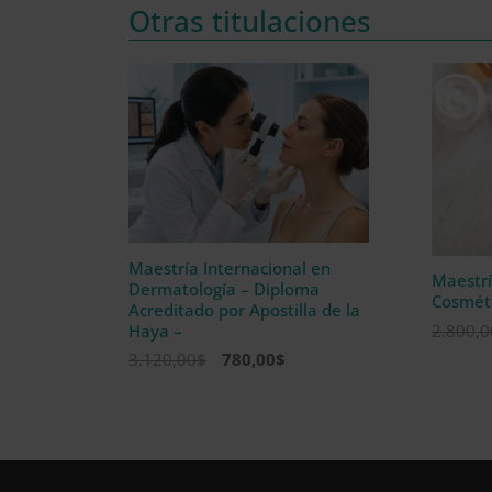
Otras titulaciones
Maestría Internacional en
Maestrí
Dermatología – Diploma
Cosmét
Acreditado por Apostilla de la
2.800,0
Haya –
El
El
3.120,00
$
780,00
$
precio
precio
original
actual
era:
es:
3.120,00$.
780,00$.