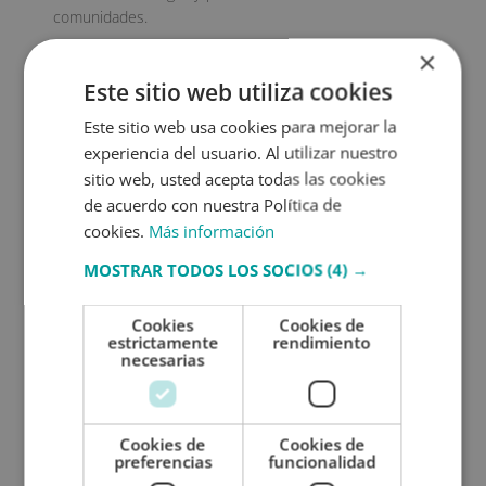
comunidades.
×
Durante este día, se organizan eventos, campañas de
sensibilización, actividades de donación de sangre y se
Este sitio web utiliza cookies
reconoce a los donantes de sangre. Además, se invita a
Este sitio web usa cookies para mejorar la
las personas a convertirse en donantes regulares y a
experiencia del usuario. Al utilizar nuestro
promover la cultura de la donación de sangre en sus
comunidades.
sitio web, usted acepta todas las cookies
de acuerdo con nuestra Política de
cookies.
Más información
MOSTRAR TODOS LOS SOCIOS
(4) →
SOLICITA MÁS INFORMACIÓN
Cookies
Cookies de
Nombre (*)
estrictamente
rendimiento
necesarias
Apellidos (*)
Cookies de
Cookies de
preferencias
funcionalidad
Prefijo teléfono país(*)