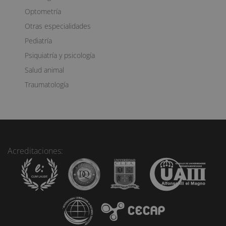
Optometría
Otras especialidades
Pediatría
Psiquiatría y psicología
Salud animal
Traumatología
Acreditaciones: