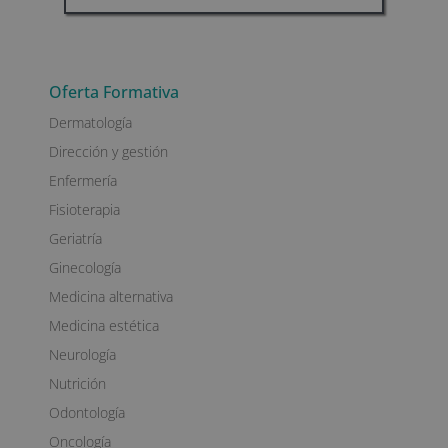
A
l
t
Oferta Formativa
e
Dermatología
r
n
Dirección y gestión
a
Enfermería
t
Fisioterapia
i
v
Geriatría
e
Ginecología
:
Medicina alternativa
Medicina estética
Neurología
Nutrición
Odontología
Oncología