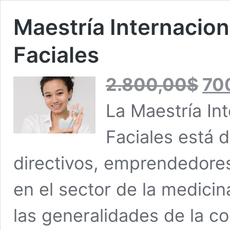
Maestría Internacion
Faciales
El
2.800,00
$
70
precio
original
La Maestría In
era:
2.800,
Faciales está d
directivos, emprendedores
en el sector de la medici
las generalidades de la co